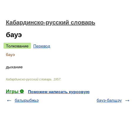
Кабардинско-русский словарь
бауэ
Толкование
Перевод
бауэ
дыхание
Кабардинско-русский словарь
.
1957
.
Игры ⚽
Поможем написать курсовую
батырыбжьэ
бауэ-бапщэу